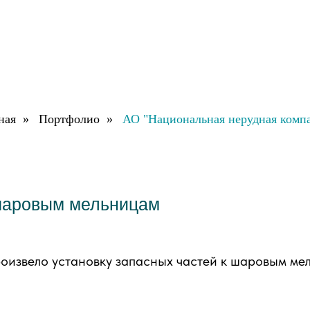
ная
»
Портфолио
»
АО "Национальная нерудная комп
 шаровым мельницам
произвело установку запасных частей к шаровым 