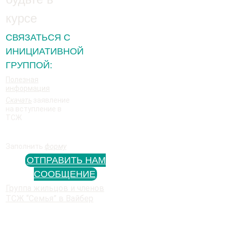
курсе
СВЯЗАТЬСЯ С
ИНИЦИАТИВНОЙ
ГРУППОЙ:
Полезная
информация
Скачать
заявление
на вступление в
ТСЖ
Заполнить
форму
ОТПРАВИТЬ НАМ
СООБЩЕНИЕ
Группа жильцов и членов
ТСЖ “Семья” в Вайбер